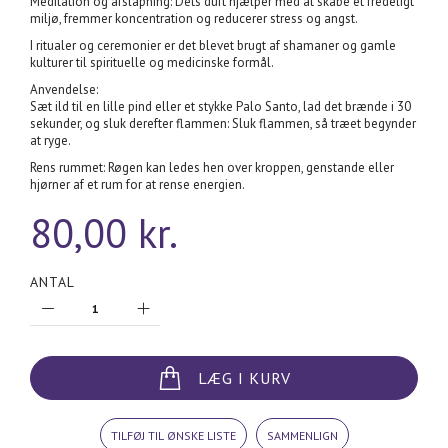
Meditation og afslapning: Dets duft hjælper med at skabe et fredeligt
miljø, fremmer koncentration og reducerer stress og angst.
I ritualer og ceremonier er det blevet brugt af shamaner og gamle
kulturer til spirituelle og medicinske formål.
Anvendelse:
Sæt ild til en lille pind eller et stykke Palo Santo, lad det brænde i 30
sekunder, og sluk derefter flammen: Sluk flammen, så træet begynder
at ryge.
Rens rummet: Røgen kan ledes hen over kroppen, genstande eller
hjørner af et rum for at rense energien.
80,00 kr.
ANTAL
LÆG I KURV
TILFØJ TIL ØNSKE LISTE
SAMMENLIGN