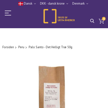
Dansk
DKK - dansk krone
Denmark
0
Forsiden
Peru
Palo Santo - Det Helligt Træ 50g
Gå
til
slutningen
af
billedgalleriet