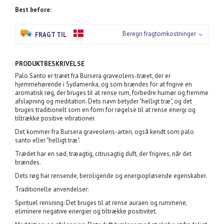
Best before:
Beregn fragtomkostninger
FRAGT TIL
PRODUKTBESKRIVELSE
Palo Santo er træet fra Bursera graveolens-træet, der er
hjemmehørende i Sydamerika, og som brændes for at frigive en
aromatisk røg, der bruges til at rense rum, forbedre humør og fremme
afslapning og meditation. Dets navn betyder "helligt træ", og det
bruges traditionelt som en form for røgelse til at rense energi og
tiltrække positive vibrationer.
Det kommer fra Bursera graveolens-arten, også kendt som palo
santo eller "helligt træ".
Trædet har en sød, træagtig, citrusagtig duft, der frigives, når det
brændes.
Dets røg har rensende, beroligende og energiopløsende egenskaber.
Traditionelle anvendelser:
Spirituel rensning: Det bruges til at rense auraen og rummene,
eliminere negative energier og tiltrække positivitet.