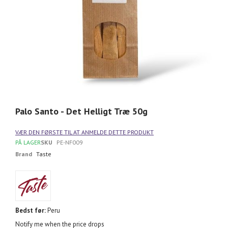
Gå
til
Palo Santo - Det Helligt Træ 50g
starten
af
VÆR DEN FØRSTE TIL AT ANMELDE DETTE PRODUKT
billedgalleriet
PÅ LAGER
SKU
PE-NF009
Brand
Taste
Bedst før:
Peru
Notify me when the price drops