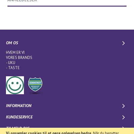
OM OS
HVEM ER VI
VORES BRANDS
-
UKU
-
TASTE
INFORMATION
KUNDESERVICE
TILMELD DIG
Vi opsamler cookies til at gøre oplevelsen bedre.
Når du benytter