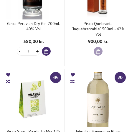
Ginca Peruvian Dry Gin 700ml.
Pisco Quebranta
40% Vol
"Inquebrantable" 500ml - 42%
Vol
380,00 kr.
900,00 kr.
Stor alsidighed i råvarer – majs er ikke bare majs.
Det peruvianske køkken rummer en unik sammensætning af
madlavningstraditioner og ingredienser fra fire kontinenter.
Det kommer sig af, at Peru er en kulturel og etnisk
smeltedigel, der har kunnet finde kulinarisk inspiration i så
forskellige køkkener som det spanske, det italienske, det
franske, det kinesiske, det japanske og det vestafrikanske
køkken. Desuden er biodiversiteten i den peruvianske natur
helt i særklasse. Samspillet mellem Stillehavet med
Humboldt-strømmen, Andesbjergene og den frodige
Amazonasregnskov, der dækker ca. 1/3 af Peru, giver en
privilegeret adgang til en ufattelig rigdom af råvarer. Derfor
Pisco Sour - Ready To Mix 125
Intipalka Sauvignon Blanc