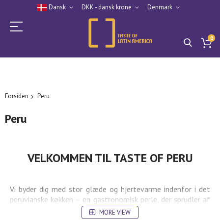
Dansk
DKK - dansk krone
Denmark
0
Forsiden
Peru
Peru
VELKOMMEN TIL TASTE OF PERU
Vi byder dig med stor glæde og hjertevarme indenfor i det
peruvianske køkken – en gastronomisk perle, der sprudler af
farver, smag og kraft.
MORE VIEW