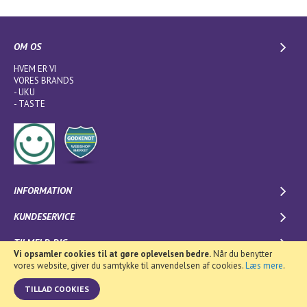
OM OS
HVEM ER VI
VORES BRANDS
-
UKU
-
TASTE
INFORMATION
KUNDESERVICE
TILMELD DIG
Vi opsamler cookies til at gøre oplevelsen bedre.
Når du benytter
vores website, giver du samtykke til anvendelsen af cookies.
Læs mere
.
0
TILLAD COOKIES