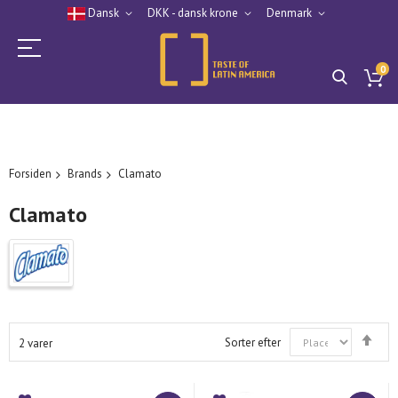
Dansk
DKK - dansk krone
Denmark
0
Forsiden
Brands
Clamato
Clamato
Fal
Sorter efter
2
varer
ord