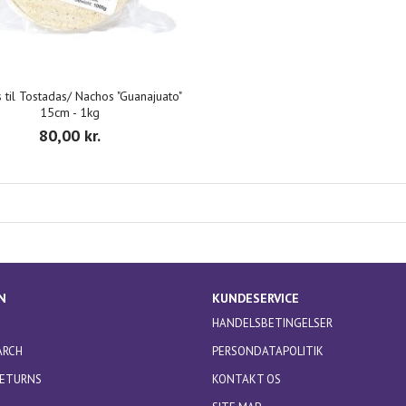
s til Tostadas/ Nachos "Guanajuato"
15cm - 1kg
80,00 kr.
N
KUNDESERVICE
HANDELSBETINGELSER
ARCH
PERSONDATAPOLITIK
RETURNS
KONTAKT OS