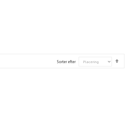
Falden
Sorter efter
orden