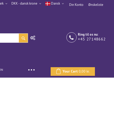
rk
DKK - dansk krone
Dansk
Din Konto
Ønskeliste
Ring til os nu:
+45 27148662
IN
Your Cart
0,00 kr.