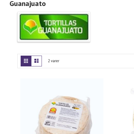
Guanajuato
Vis
Gitter
Liste
2
varer
som