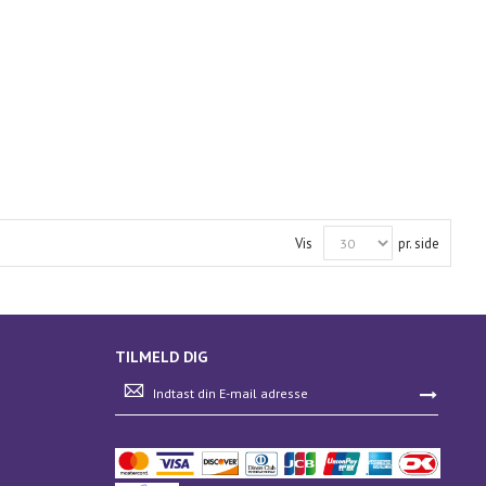
Vis
pr. side
TILMELD DIG
Tilmeld
dig
vores
nyhedsbrev: